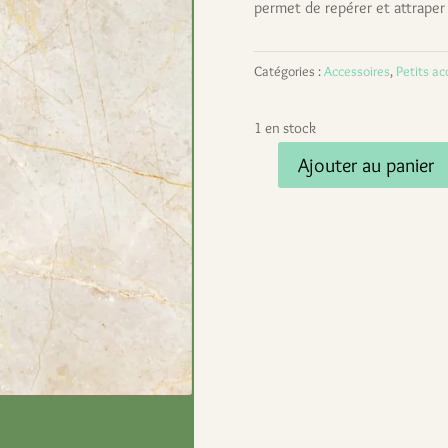
permet de repérer et attraper 
Catégories :
Accessoires
,
Petits ac
1 en stock
Ajouter au panier
quantité
de
Porte-
clé
en
tissu
–
Jean