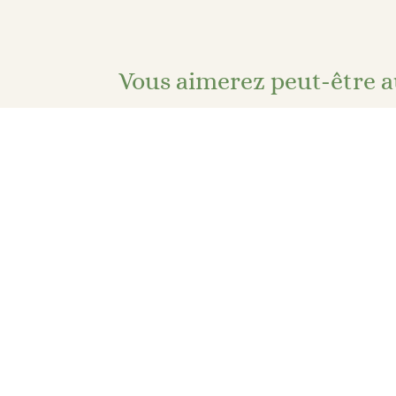
Vous aimerez peut-être a
Porte-clé en tissu – Fleuri rouge
Port
4,00
€