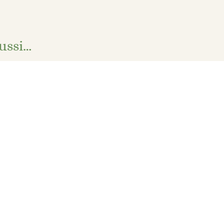
ussi…
e-clé en tissu – Hippie fleuri
4,00
€