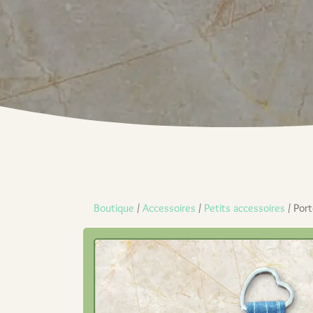
Boutique
/
Accessoires
/
Petits accessoires
/ Port