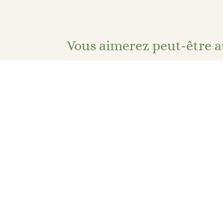
Vous aimerez peut-être a
Porte-clé en tissu – Hippie fleuri
4,00
€