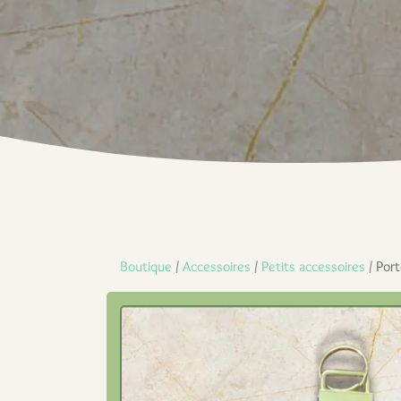
Boutique
/
Accessoires
/
Petits accessoires
/ Port