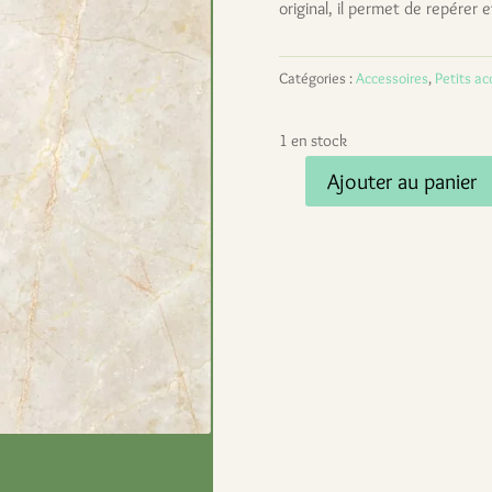
original, il permet de repérer 
Catégories :
Accessoires
,
Petits ac
1 en stock
Ajouter au panier
quantité
de
Porte-
clé
en
tissu
–
Fleuri
rouge