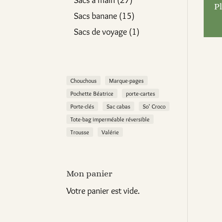
Sacs à main
27
Pl
produits
15
Sacs banane
15
produits
1
Sacs de voyage
1
produit
Chouchous
Marque-pages
Pochette Béatrice
porte-cartes
Porte-clés
Sac cabas
So' Croco
Tote-bag imperméable réversible
Trousse
Valérie
Mon panier
Votre panier est vide.