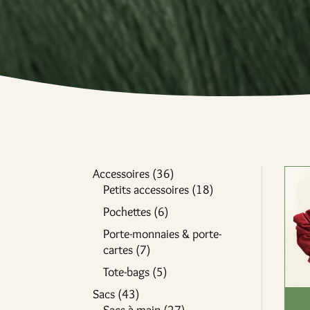
36
Accessoires
36
produits
18
Petits accessoires
18
produits
6
Pochettes
6
produits
Porte-monnaies & porte-
7
cartes
7
produits
5
Tote-bags
5
produits
43
Sacs
43
produits
27