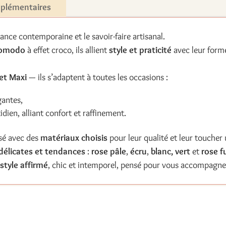
mplémentaires
ance contemporaine et le savoir-faire artisanal.
 Komodo
à effet croco, ils allient
style et praticité
avec leur form
 et Maxi
— ils s’adaptent à toutes les occasions :
gantes,
ien, alliant confort et raffinement.
sé avec des
matériaux choisis
pour leur qualité et leur toucher
délicates et tendances
:
rose pâle
,
écru
,
blanc, vert
et
rose f
n
style affirmé
, chic et intemporel, pensé pour vous accompagne