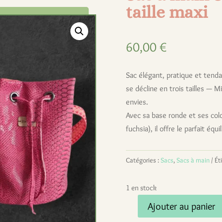
taille maxi
60,00
€
Sac élégant, pratique et tend
se décline en trois tailles — M
envies.
Avec sa base ronde et ses color
fuchsia), il offre le parfait équ
Catégories :
Sacs
,
Sacs à main
Ét
1 en stock
Ajouter au panier
quantité