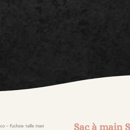
Sac à main S
co – Fuchsia- taille maxi