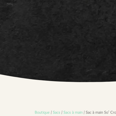
Boutique
/
Sacs
/
Sacs à main
/ Sac à main So’ Cro