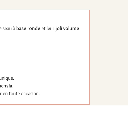
e seau à
base ronde
et leur
joli volume
 unique.
uchsia
.
r en toute occasion.