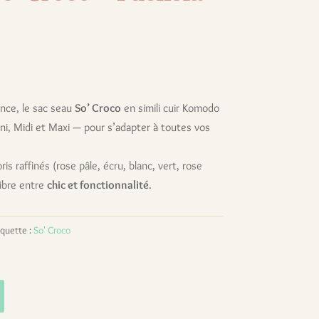
ance, le sac seau
So’ Croco
en simili cuir Komodo
ini, Midi et Maxi — pour s’adapter à toutes vos
is raffinés (rose pâle, écru, blanc, vert, rose
ilibre entre
chic et fonctionnalité
.
iquette :
So' Croco