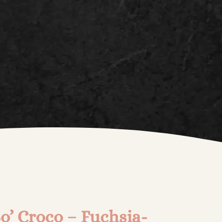
o’ Croco – Fuchsia-