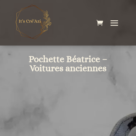
Pochette Béatrice –
Voitures anciennes