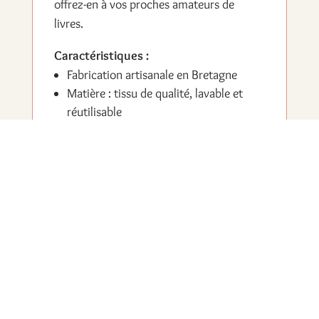
offrez-en à vos proches amateurs de
livres.
Caractéristiques :
Fabrication artisanale en Bretagne
Matière : tissu de qualité, lavable et
réutilisable
Forme carrée avec coin insérable dans
la page
Coloris : motifs motos sur fond rouge
Léger, solide et facile à transporter
Vous aimerez peut-être