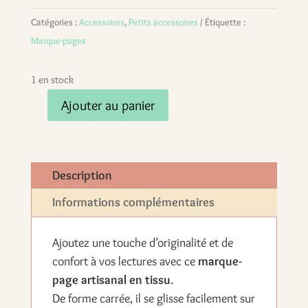
Catégories :
Accessoires
,
Petits accessoires
Étiquette :
Marque-pages
1 en stock
Ajouter au panier
quantité
de
Marque-
page
Description
en
Informations complémentaires
tissu
-
Ajoutez une touche d’originalité et de
modèle
confort à vos lectures avec ce
marque-
motos
page artisanal en tissu
.
De forme carrée, il se glisse facilement sur