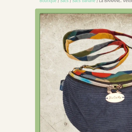
Boutique
/
Sacs
/
Sacs banane
/ La BANANE. Velou