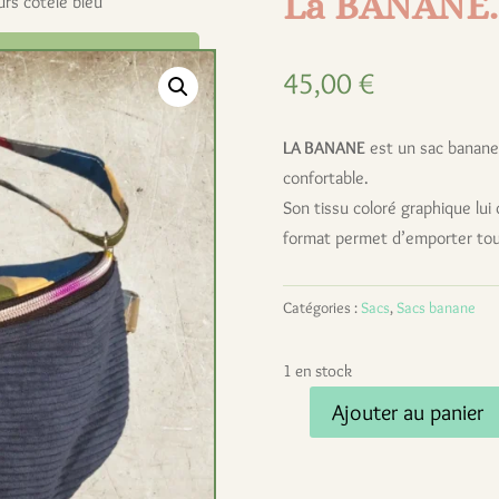
La BANANE. 
rs côtelé bleu
45,00
€
LA BANANE
est un sac banane 
confortable.
Son tissu coloré graphique lui
format permet d’emporter tous
Catégories :
Sacs
,
Sacs banane
1 en stock
Ajouter au panier
quantité
de
La