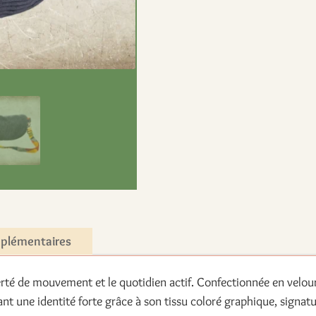
BANANE.
Velours
côtelé
bleu
mplémentaires
rté de mouvement et le quotidien actif. Confectionnée en velours 
mant une identité forte grâce à son tissu coloré graphique, signatu